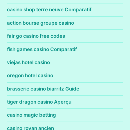
casino shop terre neuve Comparatif
action bourse groupe casino
fair go casino free codes
fish games casino Comparatif
viejas hotel casino
oregon hotel casino
brasserie casino biarritz Guide
tiger dragon casino Aperçu
casino magic betting
casino royan ancien