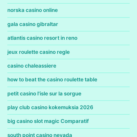
norska casino online
gala casino gibraltar
atlantis casino resort in reno
jeux roulette casino regle
casino chaleassiere
how to beat the casino roulette table
petit casino l'isle sur la sorgue
play club casino kokemuksia 2026
big casino slot magic Comparatif
south point casino nevada