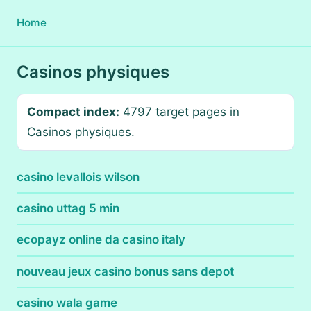
Home
Casinos physiques
Compact index:
4797 target pages in
Casinos physiques.
casino levallois wilson
casino uttag 5 min
ecopayz online da casino italy
nouveau jeux casino bonus sans depot
casino wala game