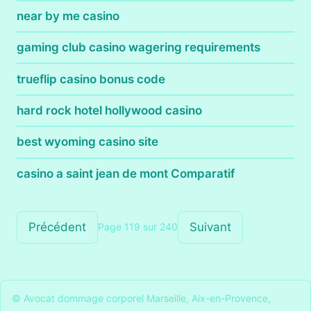
near by me casino
gaming club casino wagering requirements
trueflip casino bonus code
hard rock hotel hollywood casino
best wyoming casino site
casino a saint jean de mont Comparatif
Précédent
Suivant
Page 119 sur 240
© Avocat dommage corporel Marseille, Aix-en-Provence,