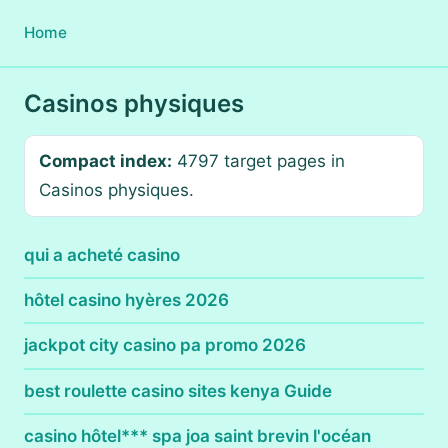
Home
Casinos physiques
Compact index:
4797 target pages in
Casinos physiques.
qui a acheté casino
hôtel casino hyères 2026
jackpot city casino pa promo 2026
best roulette casino sites kenya Guide
casino hôtel*** spa joa saint brevin l'océan