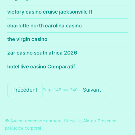
victory casino cruise jacksonville fl
charlotte north carolina casino
the virgin casino
zar casino south africa 2026
hotel live casino Comparatif
Précédent
Suivant
Page 145 sur 240
© Avocat dommage corporel Marseille, Aix-en-Provence,
préjudice corporel