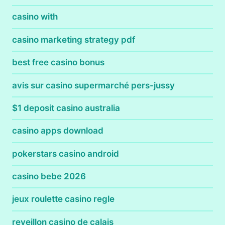
casino with
casino marketing strategy pdf
best free casino bonus
avis sur casino supermarché pers-jussy
$1 deposit casino australia
casino apps download
pokerstars casino android
casino bebe 2026
jeux roulette casino regle
reveillon casino de calais