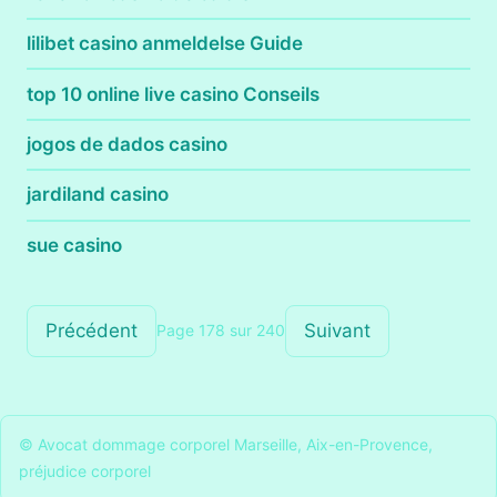
lilibet casino anmeldelse Guide
top 10 online live casino Conseils
jogos de dados casino
jardiland casino
sue casino
Précédent
Suivant
Page 178 sur 240
© Avocat dommage corporel Marseille, Aix-en-Provence,
préjudice corporel