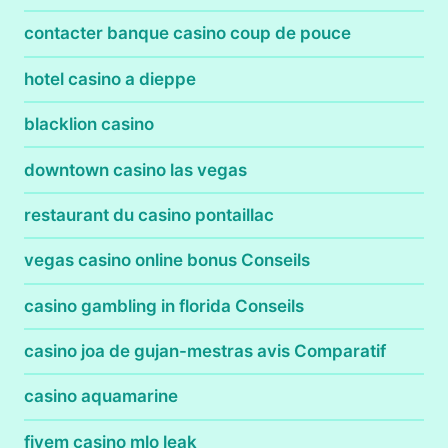
contacter banque casino coup de pouce
hotel casino a dieppe
blacklion casino
downtown casino las vegas
restaurant du casino pontaillac
vegas casino online bonus Conseils
casino gambling in florida Conseils
casino joa de gujan-mestras avis Comparatif
casino aquamarine
fivem casino mlo leak