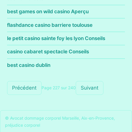
best games on wild casino Aperçu
flashdance casino barriere toulouse
le petit casino sainte foy les lyon Conseils
casino cabaret spectacle Conseils
best casino dublin
Précédent
Suivant
Page 227 sur 240
© Avocat dommage corporel Marseille, Aix-en-Provence,
préjudice corporel