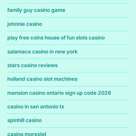
family guy casino game
johnnie casino
play free coins house of fun slots casino
salamaca casino in new york
stars casino reviews
holland casino slot machines
mansion casino ontario sign up code 2026
casino in san antonio tx
spinhill casino
casino morestel