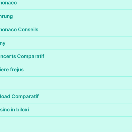
 monaco
ahrung
monaco Conseils
any
ncerts Comparatif
iere frejus
nload Comparatif
ino in biloxi