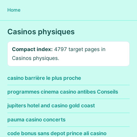
Home
Casinos physiques
Compact index:
4797 target pages in
Casinos physiques.
casino barrière le plus proche
programmes cinema casino antibes Conseils
jupiters hotel and casino gold coast
pauma casino concerts
code bonus sans depot prince ali casino