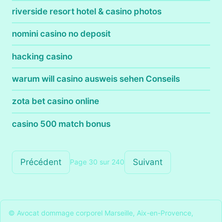
riverside resort hotel & casino photos
nomini casino no deposit
hacking casino
warum will casino ausweis sehen Conseils
zota bet casino online
casino 500 match bonus
Précédent
Suivant
Page 30 sur 240
© Avocat dommage corporel Marseille, Aix-en-Provence,