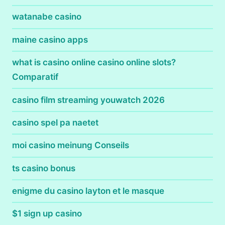
watanabe casino
maine casino apps
what is casino online casino online slots?
Comparatif
casino film streaming youwatch 2026
casino spel pa naetet
moi casino meinung Conseils
ts casino bonus
enigme du casino layton et le masque
$1 sign up casino