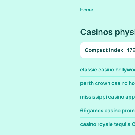
Home
Casinos phys
Compact index:
4797
classic casino hollywo
perth crown casino ho
mississippi casino app
69games casino prom
casino royale tequila 