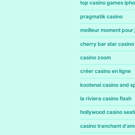
top casino games iph
pragmatik casino
meilleur moment pour 
cherry bar star casino
casino zoom
créer casino en ligne
kootenai casino and s
la riviera casino flash
hollywood casino seat
casino tranchant d'am