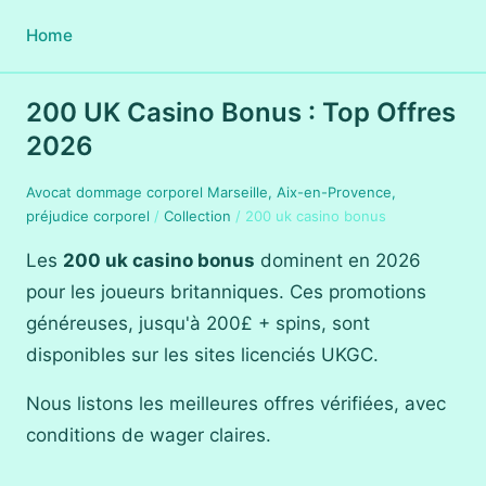
Home
200 UK Casino Bonus : Top Offres
2026
Avocat dommage corporel Marseille, Aix-en-Provence,
préjudice corporel
/
Collection
/
200 uk casino bonus
Les
200 uk casino bonus
dominent en 2026
pour les joueurs britanniques. Ces promotions
généreuses, jusqu'à 200£ + spins, sont
disponibles sur les sites licenciés UKGC.
Nous listons les meilleures offres vérifiées, avec
conditions de wager claires.