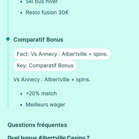
Ski bus hiver
Resto fusion 30€
Comparatif Bonus
Fact: Vs Annecy : Albertville + spins.
Key: Comparatif Bonus
Vs Annecy : Albertville + spins.
+20% match
Meilleurs wager
Questions fréquentes
Quel bonus Albertville Casino ?