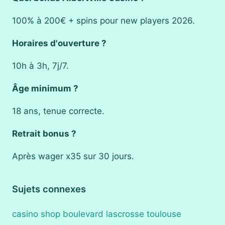
100% à 200€ + spins pour new players 2026.
Horaires d'ouverture ?
10h à 3h, 7j/7.
Âge minimum ?
18 ans, tenue correcte.
Retrait bonus ?
Après wager x35 sur 30 jours.
Sujets connexes
casino shop boulevard lascrosse toulouse