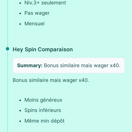
Niv.3+ seulement
Pas wager
Mensuel
Hey Spin Comparaison
Summary:
Bonus similaire mais wager x40.
Bonus similaire mais wager x40.
Moins généreux
Spins inférieurs
Même min dépôt