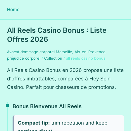
Home
All Reels Casino Bonus : Liste
Offres 2026
Avocat dommage corporel Marseille, Aix-en-Provence,
préjudice corporel
/
Collection
/
all reels casino bonus
All Reels Casino Bonus en 2026 propose une liste
d'offres imbattables, comparées à Hey Spin
Casino. Parfait pour chasseurs de promotions.
Bonus Bienvenue All Reels
Compact tip:
trim repetition and keep