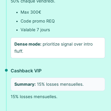
50% chaque vendredi.
Max 300€
Code promo REQ
Valable 7 jours
Dense mode:
prioritize signal over intro
fluff.
Cashback VIP
Summary:
15% losses mensuelles.
15% losses mensuelles.