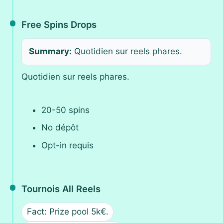
Free Spins Drops
Summary:
Quotidien sur reels phares.
Quotidien sur reels phares.
20-50 spins
No dépôt
Opt-in requis
Tournois All Reels
Fact: Prize pool 5k€.