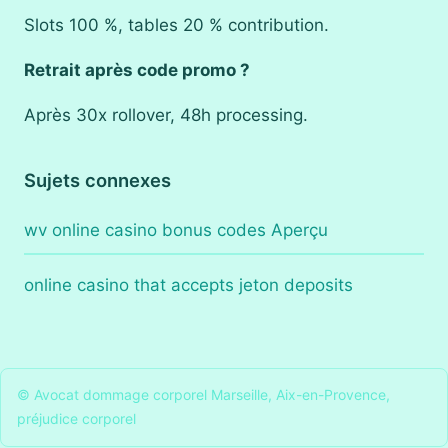
Slots 100 %, tables 20 % contribution.
Retrait après code promo ?
Après 30x rollover, 48h processing.
Sujets connexes
wv online casino bonus codes Aperçu
online casino that accepts jeton deposits
© Avocat dommage corporel Marseille, Aix-en-Provence,
préjudice corporel