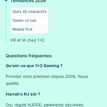
Tendances 2026
Slots 3D interactifs
Dealer virtuel
Mobile first
VR et IA chez 1x2.
Questions fréquentes
Qu'est-ce que 1x2 Gaming ?
Provider slots premium depuis 2006, focus
qualité.
Harrah's NJ sûr ?
Oui, régulé NJDGE, paiements sécurisés.