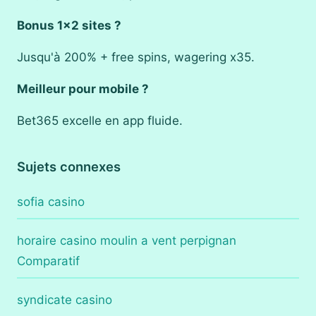
Bonus 1x2 sites ?
Jusqu'à 200% + free spins, wagering x35.
Meilleur pour mobile ?
Bet365 excelle en app fluide.
Sujets connexes
sofia casino
horaire casino moulin a vent perpignan
Comparatif
syndicate casino