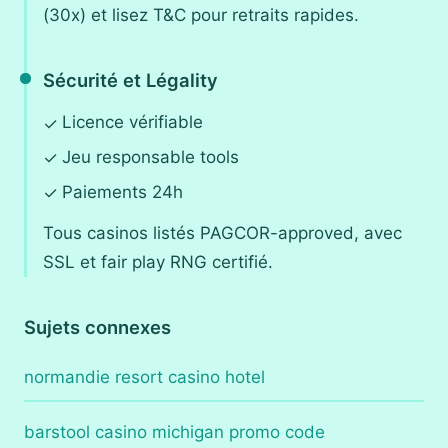
(30x) et lisez T&C pour retraits rapides.
Sécurité et Légality
Licence vérifiable
✓
Jeu responsable tools
✓
Paiements 24h
✓
Tous casinos listés PAGCOR-approved, avec
SSL et fair play RNG certifié.
Sujets connexes
normandie resort casino hotel
barstool casino michigan promo code