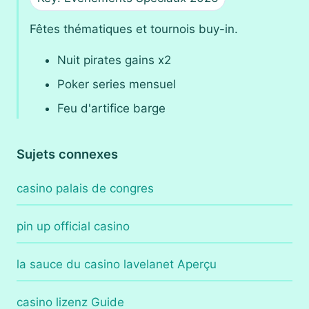
Fêtes thématiques et tournois buy-in.
Nuit pirates gains x2
Poker series mensuel
Feu d'artifice barge
Sujets connexes
casino palais de congres
pin up official casino
la sauce du casino lavelanet Aperçu
casino lizenz Guide