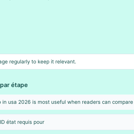
ge regularly to keep it relevant.
 par étape
o in usa 2026 is most useful when readers can compare 
ID état requis pour