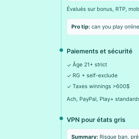
Évalués sur bonus, RTP, mob
Pro tip:
can you play online
Paiements et sécurité
Âge 21+ strict
✓
RG + self-exclude
✓
Taxes winnings >600$
✓
Ach, PayPal, Play+ standards
VPN pour états gris
Summary:
Risque ban, pr