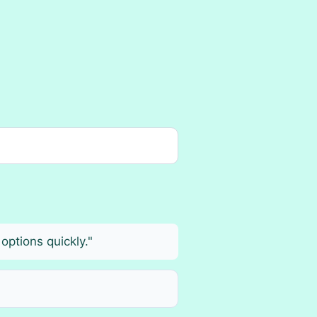
options quickly."