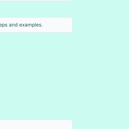
steps and examples.