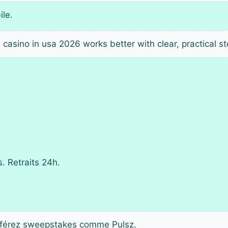
ile.
 casino in usa 2026 works better with clear, practical 
. Retraits 24h.
éférez sweepstakes comme Pulsz.