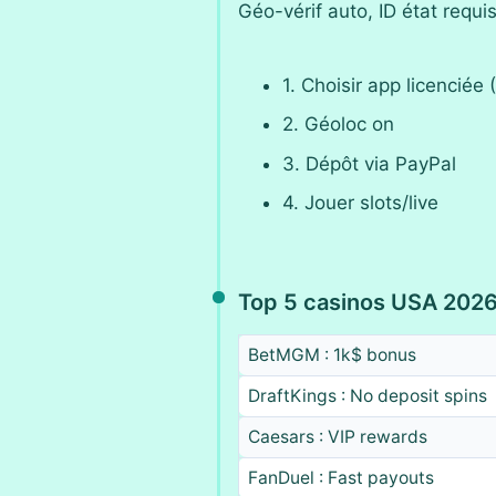
Géo-vérif auto, ID état requi
1. Choisir app licenciée
2. Géoloc on
3. Dépôt via PayPal
4. Jouer slots/live
Top 5 casinos USA 202
BetMGM : 1k$ bonus
DraftKings : No deposit spins
Caesars : VIP rewards
FanDuel : Fast payouts