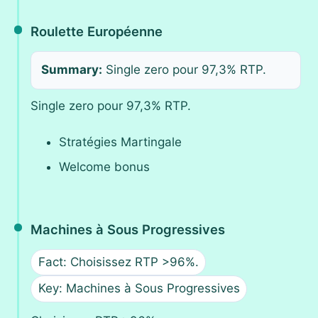
Roulette Européenne
Summary:
Single zero pour 97,3% RTP.
Single zero pour 97,3% RTP.
Stratégies Martingale
Welcome bonus
Machines à Sous Progressives
Fact: Choisissez RTP >96%.
Key: Machines à Sous Progressives