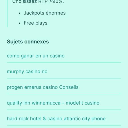
Choisissez RTP >96%.
Jackpots énormes
Free plays
Sujets connexes
como ganar en un casino
murphy casino nc
progen emerus casino Conseils
quality inn winnemucca - model t casino
hard rock hotel & casino atlantic city phone