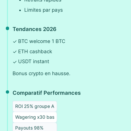
Limites par pays
Tendances 2026
BTC welcome 1 BTC
✓
ETH cashback
✓
USDT instant
✓
Bonus crypto en hausse.
Comparatif Performances
ROI 25% groupe A
Wagering x30 bas
Payouts 98%