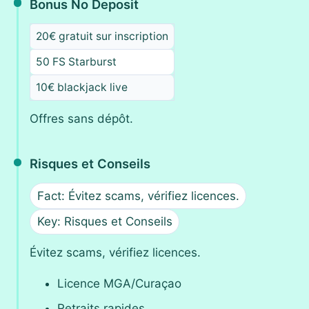
Bonus No Deposit
20€ gratuit sur inscription
50 FS Starburst
10€ blackjack live
Offres sans dépôt.
Risques et Conseils
Fact: Évitez scams, vérifiez licences.
Key: Risques et Conseils
Évitez scams, vérifiez licences.
Licence MGA/Curaçao
Retraits rapides