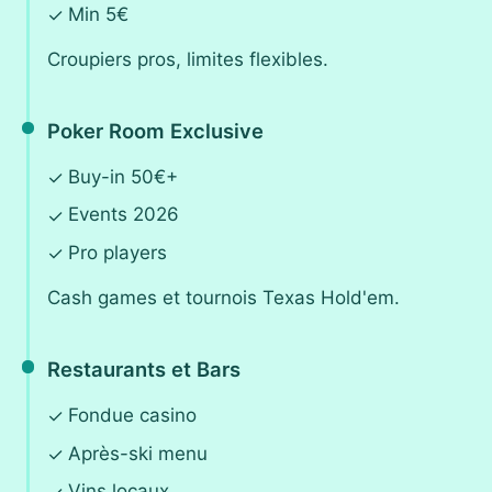
Min 5€
✓
Croupiers pros, limites flexibles.
Poker Room Exclusive
Buy-in 50€+
✓
Events 2026
✓
Pro players
✓
Cash games et tournois Texas Hold'em.
Restaurants et Bars
Fondue casino
✓
Après-ski menu
✓
Vins locaux