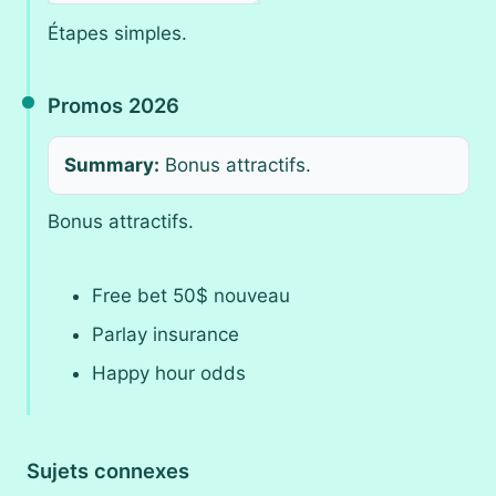
Étapes simples.
Promos 2026
Summary:
Bonus attractifs.
Bonus attractifs.
Free bet 50$ nouveau
Parlay insurance
Happy hour odds
Sujets connexes