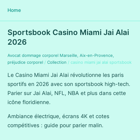
Home
Sportsbook Casino Miami Jai Alai
2026
Avocat dommage corporel Marseille, Aix-en-Provence,
préjudice corporel
/
Collection
/
casino miami jai alai sportsbook
Le Casino Miami Jai Alai révolutionne les paris
sportifs en 2026 avec son sportsbook high-tech.
Parier sur Jai Alai, NFL, NBA et plus dans cette
icône floridienne.
Ambiance électrique, écrans 4K et cotes
compétitives : guide pour parier malin.