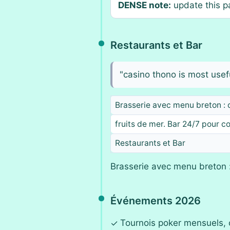
DENSE note:
update this pa
Restaurants et Bar
"casino thono is most usef
Brasserie avec menu breton : 
fruits de mer. Bar 24/7 pour co
Restaurants et Bar
Brasserie avec menu breton : 
Événements 2026
Tournois poker mensuels, c
✓