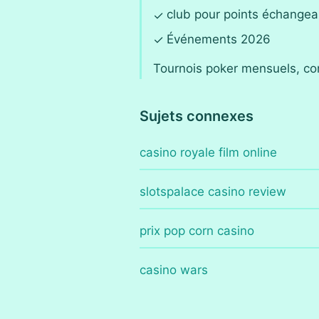
club pour points échangea
✓
Événements 2026
✓
Tournois poker mensuels, con
Sujets connexes
casino royale film online
slotspalace casino review
prix pop corn casino
casino wars