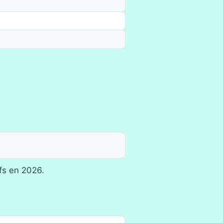
ifs en 2026.