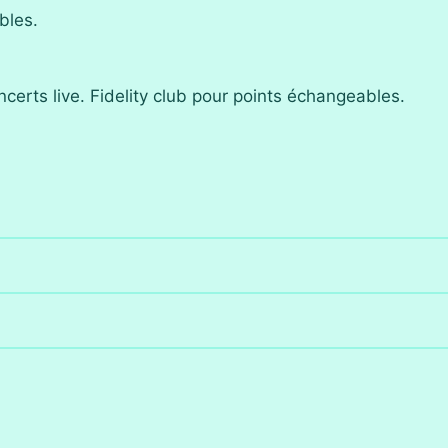
bles.
certs live. Fidelity club pour points échangeables.