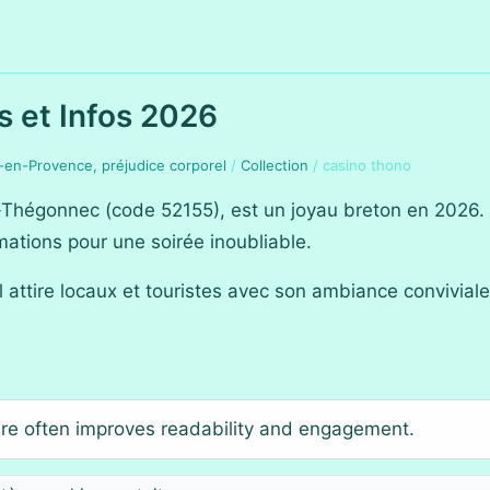
s et Infos 2026
-en-Provence, préjudice corporel
/
Collection
/
casino thono
-Thégonnec (code 52155), est un joyau breton en 2026. 
mations pour une soirée inoubliable.
 attire locaux et touristes avec son ambiance conviviale
ure often improves readability and engagement.