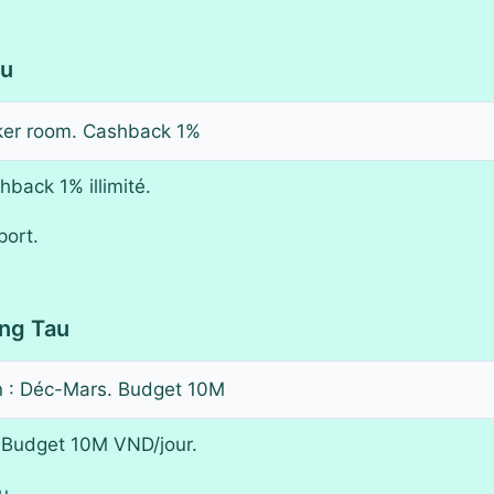
au
ker room. Cashback 1%
back 1% illimité.
port.
ung Tau
n : Déc-Mars. Budget 10M
. Budget 10M VND/jour.