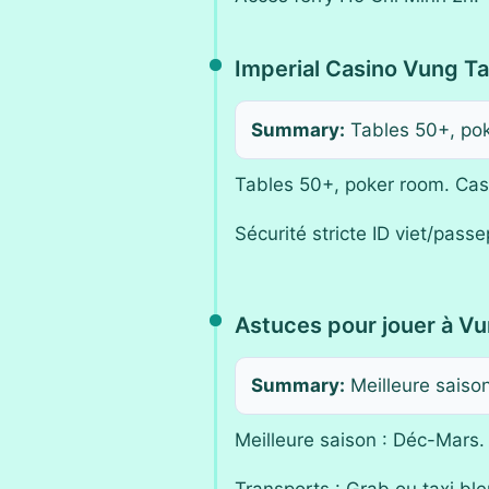
Imperial Casino Vung T
Summary:
Tables 50+, po
Tables 50+, poker room. Cash
Sécurité stricte ID viet/passe
Astuces pour jouer à V
Summary:
Meilleure saiso
Meilleure saison : Déc-Mars