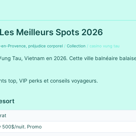
 Les Meilleurs Spots 2026
-en-Provence, préjudice corporel
/
Collection
/
casino vung tau
ung Tau, Vietnam en 2026. Cette ville balnéaire balaise
ents top, VIP perks et conseils voyageurs.
esort
rat
w 500$/nuit. Promo