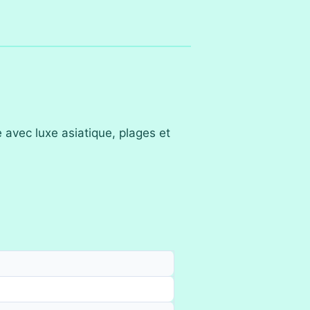
 avec luxe asiatique, plages et