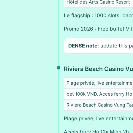
Hôtel des Arts Casino Resort
Le flagship : 1000 slots, bac
Promo 2026 : Free buffet VIP
DENSE note:
update this pa
Riviera Beach Casino V
Plage privée, live entertainme
bet 100k VND. Accès ferry Ho
Riviera Beach Casino Vung Ta
Plage privée, live entertain
Accès ferry Ho Chi Minh 2h.