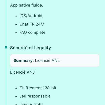
App native fluide.
iOS/Android
Chat FR 24/7
FAQ complète
Sécurité et Légality
Summary:
Licencié ANJ.
Licencié ANJ.
Chiffrement 128-bit
Jeu responsable
Limites auto