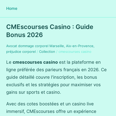
Home
CMEscourses Casino : Guide
Bonus 2026
Avocat dommage corporel Marseille, Aix-en-Provence,
préjudice corporel
/
Collection
/
cmescourses casino
Le
cmescourses casino
est la plateforme en
ligne préférée des parieurs français en 2026. Ce
guide détaillé couvre l'inscription, les bonus
exclusifs et les stratégies pour maximiser vos
gains sur sports et casino.
Avec des cotes boostées et un casino live
immersif, CMEscourses offre un expérience