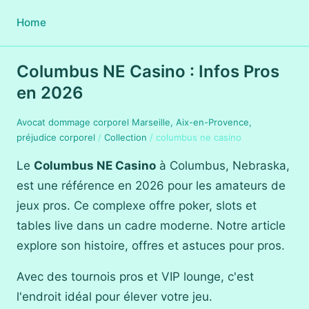
Home
Columbus NE Casino : Infos Pros
en 2026
Avocat dommage corporel Marseille, Aix-en-Provence,
préjudice corporel
/
Collection
/
columbus ne casino
Le
Columbus NE Casino
à Columbus, Nebraska,
est une référence en 2026 pour les amateurs de
jeux pros. Ce complexe offre poker, slots et
tables live dans un cadre moderne. Notre article
explore son histoire, offres et astuces pour pros.
Avec des tournois pros et VIP lounge, c'est
l'endroit idéal pour élever votre jeu.