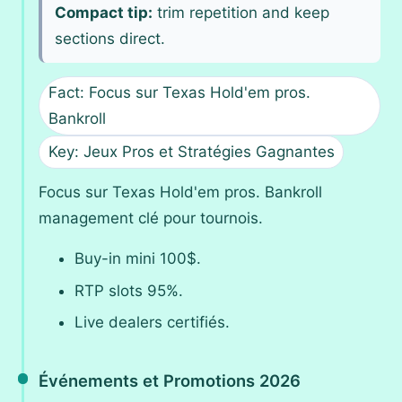
Compact tip:
trim repetition and keep
sections direct.
Fact: Focus sur Texas Hold'em pros.
Bankroll
Key: Jeux Pros et Stratégies Gagnantes
Focus sur Texas Hold'em pros. Bankroll
management clé pour tournois.
Buy-in mini 100$.
RTP slots 95%.
Live dealers certifiés.
Événements et Promotions 2026