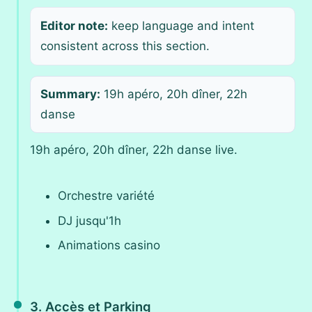
Editor note:
keep language and intent
consistent across this section.
Summary:
19h apéro, 20h dîner, 22h
danse
19h apéro, 20h dîner, 22h danse live.
Orchestre variété
DJ jusqu'1h
Animations casino
3. Accès et Parking