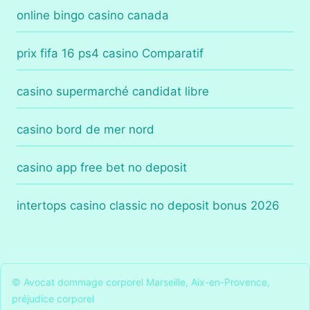
online bingo casino canada
prix fifa 16 ps4 casino Comparatif
casino supermarché candidat libre
casino bord de mer nord
casino app free bet no deposit
intertops casino classic no deposit bonus 2026
© Avocat dommage corporel Marseille, Aix-en-Provence,
préjudice corporel