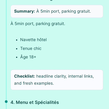
Summary:
À 5min port, parking gratuit.
À 5min port, parking gratuit.
Navette hôtel
Tenue chic
Âge 18+
Checklist:
headline clarity, internal links,
and fresh examples.
4. Menu et Spécialités