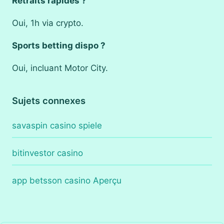
Retraits rapides ?
Oui, 1h via crypto.
Sports betting dispo ?
Oui, incluant Motor City.
Sujets connexes
savaspin casino spiele
bitinvestor casino
app betsson casino Aperçu