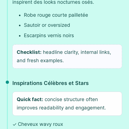
inspirent des looks nocturnes osés.
Robe rouge courte pailletée
Sautoir or oversized
Escarpins vernis noirs
Checklist:
headline clarity, internal links,
and fresh examples.
Inspirations Célèbres et Stars
Quick fact:
concise structure often
improves readability and engagement.
Cheveux wavy roux
✓