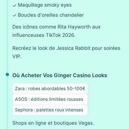
Maquillage smoky eyes
✓
Boucles d'oreilles chandelier
✓
Des icônes comme Rita Hayworth aux
influenceuses TikTok 2026.
Recréez le look de Jessica Rabbit pour soirées
VIP.
Où Acheter Vos Ginger Casino Looks
Zara : robes abordables 50-100€
ASOS : éditions limitées rousses
Sephora : palettes roux intenses
Shops en ligne et boutiques Vegas.