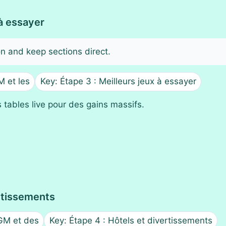
 à essayer
on and keep sections direct.
M et les
Key: Étape 3 : Meilleurs jeux à essayer
 tables live pour des gains massifs.
ertissements
MGM et des
Key: Étape 4 : Hôtels et divertissements