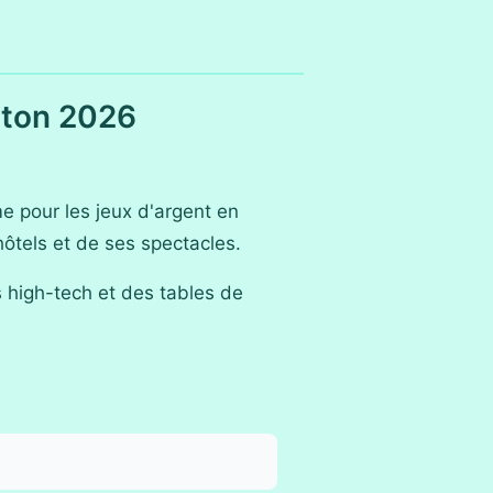
gton 2026
me pour les jeux d'argent en
ôtels et de ses spectacles.
high-tech et des tables de