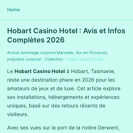
Home
Hobart Casino Hotel : Avis et Infos
Complètes 2026
Avocat dommage corporel Marseille, Aix-en-Provence,
préjudice corporel
/
Collection
/
hobart casino hotel
Le
Hobart Casino Hotel
à Hobart, Tasmanie,
reste une destination phare en 2026 pour les
amateurs de jeux et de luxe. Cet article explore
ses installations, hébergements et expériences
uniques, basé sur des retours récents de
visiteurs.
Avec ses vues sur le port de la rivière Derwent,