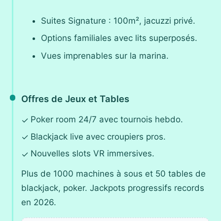
Suites Signature : 100m², jacuzzi privé.
Options familiales avec lits superposés.
Vues imprenables sur la marina.
Offres de Jeux et Tables
Poker room 24/7 avec tournois hebdo.
✓
Blackjack live avec croupiers pros.
✓
Nouvelles slots VR immersives.
✓
Plus de 1000 machines à sous et 50 tables de
blackjack, poker. Jackpots progressifs records
en 2026.