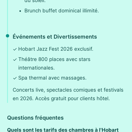
du soleil.
Brunch buffet dominical illimité.
Événements et Divertissements
Hobart Jazz Fest 2026 exclusif.
✓
Théâtre 800 places avec stars
✓
internationales.
Spa thermal avec massages.
✓
Concerts live, spectacles comiques et festivals
en 2026. Accès gratuit pour clients hôtel.
Questions fréquentes
Quels sont les tarifs des chambres à l'Hobart