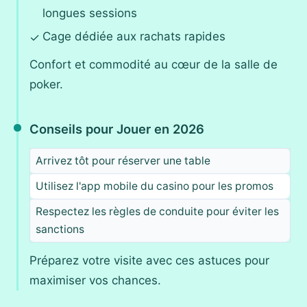
longues sessions
Cage dédiée aux rachats rapides
✓
Confort et commodité au cœur de la salle de
poker.
Conseils pour Jouer en 2026
Arrivez tôt pour réserver une table
Utilisez l'app mobile du casino pour les promos
Respectez les règles de conduite pour éviter les
sanctions
Préparez votre visite avec ces astuces pour
maximiser vos chances.