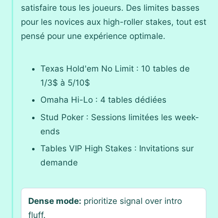
satisfaire tous les joueurs. Des limites basses
pour les novices aux high-roller stakes, tout est
pensé pour une expérience optimale.
Texas Hold'em No Limit : 10 tables de
1/3$ à 5/10$
Omaha Hi-Lo : 4 tables dédiées
Stud Poker : Sessions limitées les week-
ends
Tables VIP High Stakes : Invitations sur
demande
Dense mode:
prioritize signal over intro
fluff.