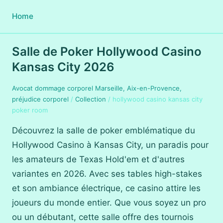
Home
Salle de Poker Hollywood Casino
Kansas City 2026
Avocat dommage corporel Marseille, Aix-en-Provence,
préjudice corporel
/
Collection
/
hollywood casino kansas city
poker room
Découvrez la salle de poker emblématique du
Hollywood Casino à Kansas City, un paradis pour
les amateurs de Texas Hold'em et d'autres
variantes en 2026. Avec ses tables high-stakes
et son ambiance électrique, ce casino attire les
joueurs du monde entier. Que vous soyez un pro
ou un débutant, cette salle offre des tournois