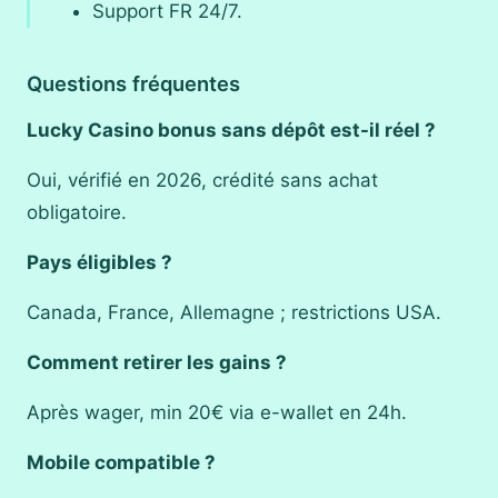
Support FR 24/7.
Questions fréquentes
Lucky Casino bonus sans dépôt est-il réel ?
Oui, vérifié en 2026, crédité sans achat
obligatoire.
Pays éligibles ?
Canada, France, Allemagne ; restrictions USA.
Comment retirer les gains ?
Après wager, min 20€ via e-wallet en 24h.
Mobile compatible ?