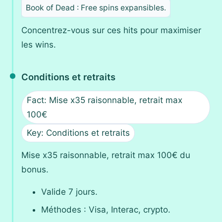
Book of Dead : Free spins expansibles.
Concentrez-vous sur ces hits pour maximiser
les wins.
Conditions et retraits
Fact: Mise x35 raisonnable, retrait max
100€
Key: Conditions et retraits
Mise x35 raisonnable, retrait max 100€ du
bonus.
Valide 7 jours.
Méthodes : Visa, Interac, crypto.