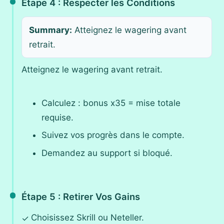
Étape 4 : Respecter les Conditions
Summary:
Atteignez le wagering avant
retrait.
Atteignez le wagering avant retrait.
Calculez : bonus x35 = mise totale
requise.
Suivez vos progrès dans le compte.
Demandez au support si bloqué.
Étape 5 : Retirer Vos Gains
Choisissez Skrill ou Neteller.
✓