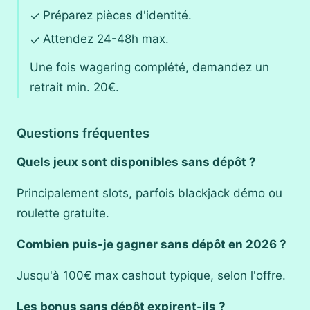
Préparez pièces d'identité.
✓
Attendez 24-48h max.
✓
Une fois wagering complété, demandez un
retrait min. 20€.
Questions fréquentes
Quels jeux sont disponibles sans dépôt ?
Principalement slots, parfois blackjack démo ou
roulette gratuite.
Combien puis-je gagner sans dépôt en 2026 ?
Jusqu'à 100€ max cashout typique, selon l'offre.
Les bonus sans dépôt expirent-ils ?