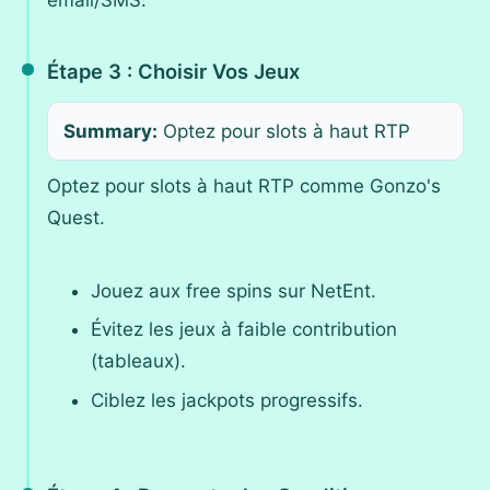
email/SMS.
Étape 3 : Choisir Vos Jeux
Summary:
Optez pour slots à haut RTP
Optez pour slots à haut RTP comme Gonzo's
Quest.
Jouez aux free spins sur NetEnt.
Évitez les jeux à faible contribution
(tableaux).
Ciblez les jackpots progressifs.