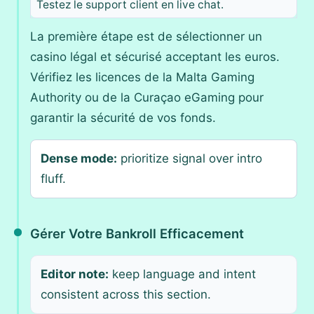
Testez le support client en live chat.
La première étape est de sélectionner un
casino légal et sécurisé acceptant les euros.
Vérifiez les licences de la Malta Gaming
Authority ou de la Curaçao eGaming pour
garantir la sécurité de vos fonds.
Dense mode:
prioritize signal over intro
fluff.
Gérer Votre Bankroll Efficacement
Editor note:
keep language and intent
consistent across this section.