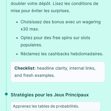
doubler votre dépôt. Lisez les conditions de
mise pour éviter les surprises.
Choisissez des bonus avec un wagering
x30 max.
Optez pour des free spins sur slots
populaires.
Réclamez les cashbacks hebdomadaires.
Checklist:
headline clarity, internal links,
and fresh examples.
Stratégies pour les Jeux Principaux
Apprenez les tables de probabilités.