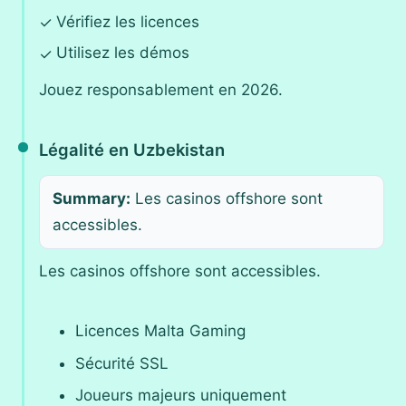
Vérifiez les licences
✓
Utilisez les démos
✓
Jouez responsablement en 2026.
Légalité en Uzbekistan
Summary:
Les casinos offshore sont
accessibles.
Les casinos offshore sont accessibles.
Licences Malta Gaming
Sécurité SSL
Joueurs majeurs uniquement