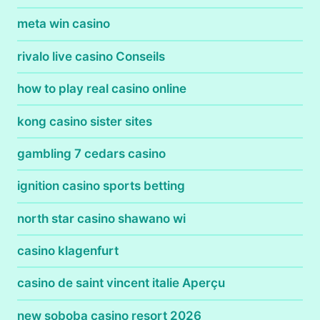
meta win casino
rivalo live casino Conseils
how to play real casino online
kong casino sister sites
gambling 7 cedars casino
ignition casino sports betting
north star casino shawano wi
casino klagenfurt
casino de saint vincent italie Aperçu
new soboba casino resort 2026