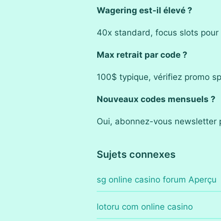
Wagering est-il élevé ?
40x standard, focus slots pour 
Max retrait par code ?
100$ typique, vérifiez promo s
Nouveaux codes mensuels ?
Oui, abonnez-vous newsletter 
Sujets connexes
sg online casino forum Aperçu
lotoru com online casino