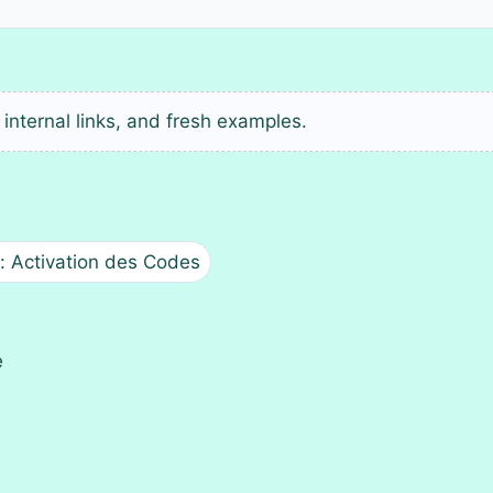
, internal links, and fresh examples.
: Activation des Codes
e