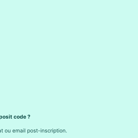
osit code ?
 ou email post-inscription.