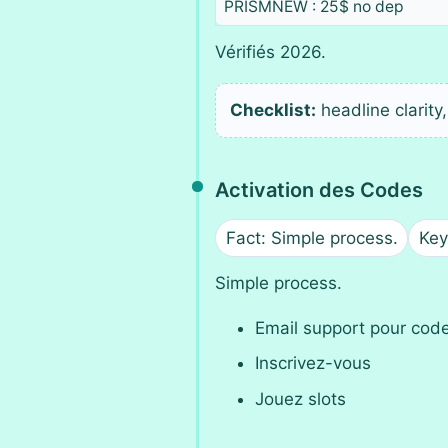
PRISMNEW : 25$ no dep
Vérifiés 2026.
Checklist:
headline clarity
Activation des Codes
Fact: Simple process.
Key
Simple process.
Email support pour cod
Inscrivez-vous
Jouez slots