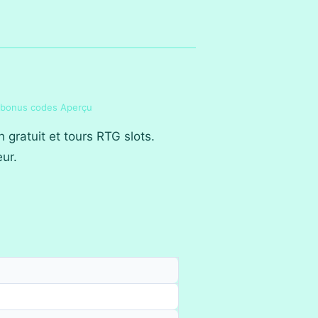
t bonus codes Aperçu
h gratuit et tours RTG slots.
eur.