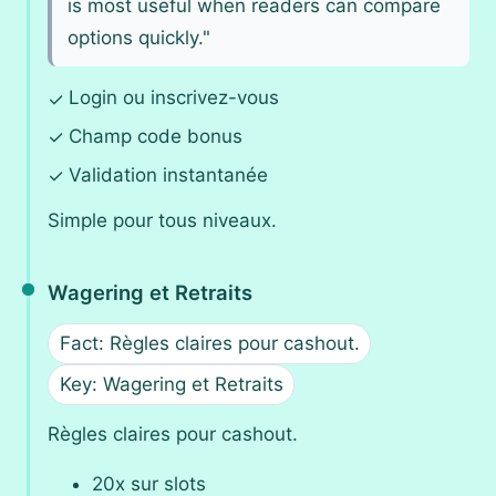
is most useful when readers can compare
options quickly."
Login ou inscrivez-vous
✓
Champ code bonus
✓
Validation instantanée
✓
Simple pour tous niveaux.
Wagering et Retraits
Fact: Règles claires pour cashout.
Key: Wagering et Retraits
Règles claires pour cashout.
20x sur slots