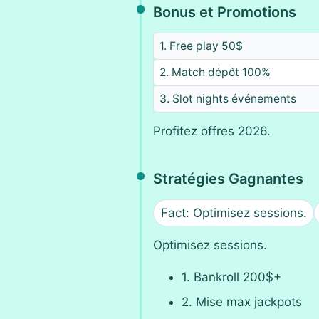
Bonus et Promotions
1. Free play 50$
2. Match dépôt 100%
3. Slot nights événements
Profitez offres 2026.
Stratégies Gagnantes
Fact: Optimisez sessions.
Optimisez sessions.
1. Bankroll 200$+
2. Mise max jackpots