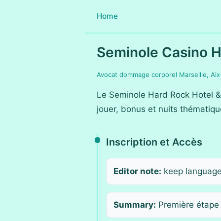
Home
Seminole Casino Hô
Avocat dommage corporel Marseille, Aix
Le Seminole Hard Rock Hotel & 
jouer, bonus et nuits thématiqu
Inscription et Accès
Editor note:
keep language 
Summary:
Première étape :