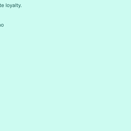
e loyalty.
no