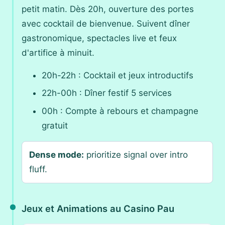
petit matin. Dès 20h, ouverture des portes
avec cocktail de bienvenue. Suivent dîner
gastronomique, spectacles live et feux
d'artifice à minuit.
20h-22h : Cocktail et jeux introductifs
22h-00h : Dîner festif 5 services
00h : Compte à rebours et champagne
gratuit
Dense mode:
prioritize signal over intro
fluff.
Jeux et Animations au Casino Pau