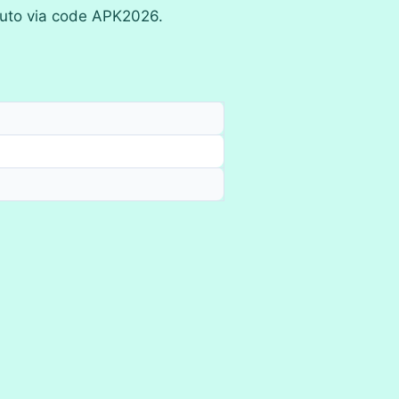
 auto via code APK2026.