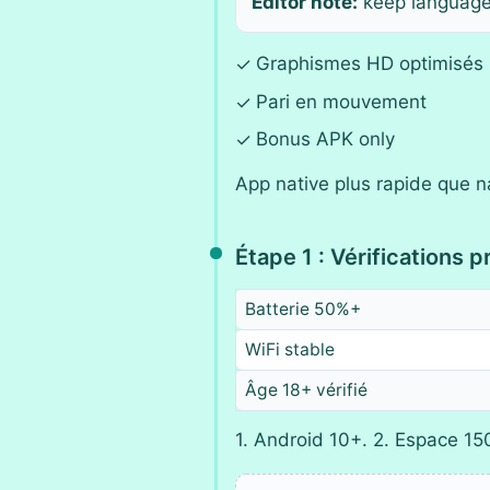
Editor note:
keep language 
Graphismes HD optimisés
✓
Pari en mouvement
✓
Bonus APK only
✓
App native plus rapide que na
Étape 1 : Vérifications p
Batterie 50%+
WiFi stable
Âge 18+ vérifié
1. Android 10+. 2. Espace 15