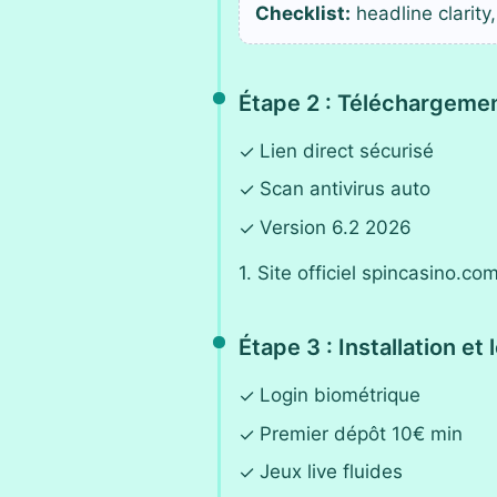
Checklist:
headline clarity
Étape 2 : Téléchargeme
Lien direct sécurisé
✓
Scan antivirus auto
✓
Version 6.2 2026
✓
1. Site officiel spincasino.
Étape 3 : Installation et 
Login biométrique
✓
Premier dépôt 10€ min
✓
Jeux live fluides
✓