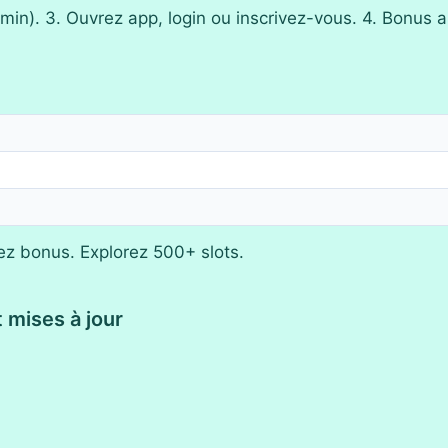
1 min). 3. Ouvrez app, login ou inscrivez-vous. 4. Bonus
vez bonus. Explorez 500+ slots.
 mises à jour