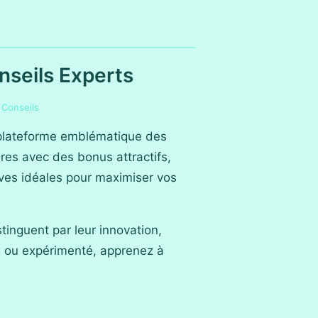
nseils Experts
 Conseils
plateforme emblématique des
ires avec des bonus attractifs,
tives idéales pour maximiser vos
tinguent par leur innovation,
ce ou expérimenté, apprenez à