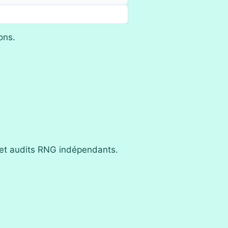
ons.
SL et audits RNG indépendants.