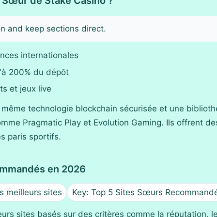
e Sœur de Stake Casino ?
on and keep sections direct.
nces internationales
'à 200% du dépôt
s et jeux live
a même technologie blockchain sécurisée et une bibliot
mme Pragmatic Play et Evolution Gaming. Ils offrent des 
s paris sportifs.
ommandés en 2026
s meilleurs sites
Key: Top 5 Sites Sœurs Recommand
eurs sites basés sur des critères comme la réputation, l