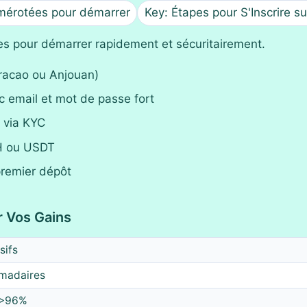
umérotées pour démarrer
Key: Étapes pour S'Inscrire s
s pour démarrer rapidement et sécuritairement.
Curacao ou Anjouan)
 email et mot de passe fort
é via KYC
H ou USDT
premier dépôt
r Vos Gains
sifs
omadaires
 >96%