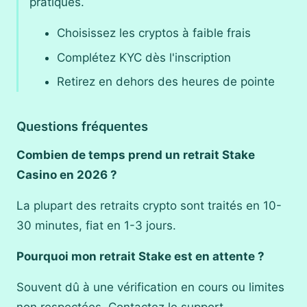
pratiques.
Choisissez les cryptos à faible frais
Complétez KYC dès l'inscription
Retirez en dehors des heures de pointe
Questions fréquentes
Combien de temps prend un retrait Stake
Casino en 2026 ?
La plupart des retraits crypto sont traités en 10-
30 minutes, fiat en 1-3 jours.
Pourquoi mon retrait Stake est en attente ?
Souvent dû à une vérification en cours ou limites