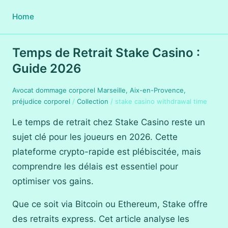
Home
Temps de Retrait Stake Casino :
Guide 2026
Avocat dommage corporel Marseille, Aix-en-Provence,
préjudice corporel
/
Collection
/
stake casino withdrawal time
Le temps de retrait chez Stake Casino reste un
sujet clé pour les joueurs en 2026. Cette
plateforme crypto-rapide est plébiscitée, mais
comprendre les délais est essentiel pour
optimiser vos gains.
Que ce soit via Bitcoin ou Ethereum, Stake offre
des retraits express. Cet article analyse les