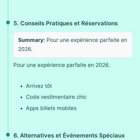
5. Conseils Pratiques et Réservations
Summary:
Pour une expérience parfaite en
2026.
Pour une expérience parfaite en 2026.
Arrivez tôt
Code vestimentaire chic
Apps billets mobiles
6. Alternatives et Événements Spéciaux