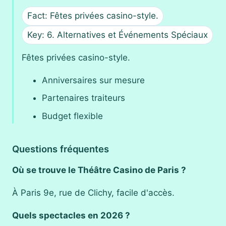
Fact: Fêtes privées casino-style.
Key: 6. Alternatives et Événements Spéciaux
Fêtes privées casino-style.
Anniversaires sur mesure
Partenaires traiteurs
Budget flexible
Questions fréquentes
Où se trouve le Théâtre Casino de Paris ?
À Paris 9e, rue de Clichy, facile d'accès.
Quels spectacles en 2026 ?