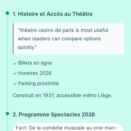
1. Histoire et Accès au Théâtre
"théatre casino de paris is most useful
when readers can compare options
quickly."
Billets en ligne
✓
Horaires 2026
✓
Parking proximité
✓
Construit en 1931, accessible métro Liège.
2. Programme Spectacles 2026
Fact: De la comédie musicale au one-man-