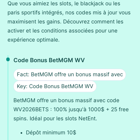
Que vous aimiez les slots, le blackjack ou les
paris sportifs intégrés, nos codes mis à jour vous
maximisent les gains. Découvrez comment les
activer et les conditions associées pour une
expérience optimale.
Code Bonus BetMGM WV
Fact: BetMGM offre un bonus massif avec
Key: Code Bonus BetMGM WV
BetMGM offre un bonus massif avec code
WV2026BETS : 100% jusqu'à 1000$ + 25 free
spins. Idéal pour les slots NetEnt.
Dépôt minimum 10$