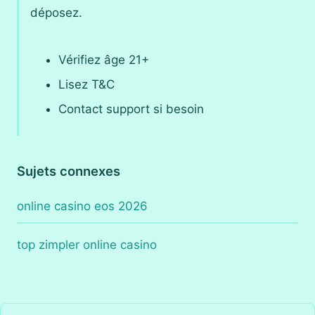
déposez.
Vérifiez âge 21+
Lisez T&C
Contact support si besoin
Sujets connexes
online casino eos 2026
top zimpler online casino