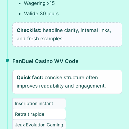
Wagering x15
Valide 30 jours
Checklist:
headline clarity, internal links,
and fresh examples.
FanDuel Casino WV Code
Quick fact:
concise structure often
improves readability and engagement.
Inscription instant
Retrait rapide
Jeux Evolution Gaming