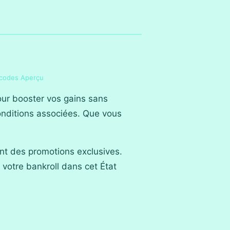
 codes Aperçu
our booster vos gains sans
conditions associées. Que vous
nt des promotions exclusives.
 votre bankroll dans cet État