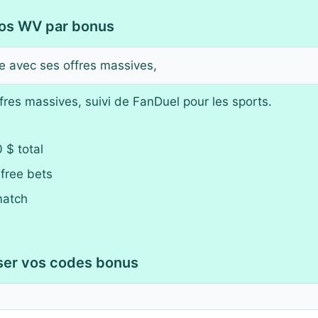
nos WV par bonus
avec ses offres massives,
es massives, suivi de FanDuel pour les sports.
 $ total
 free bets
match
ser vos codes bonus