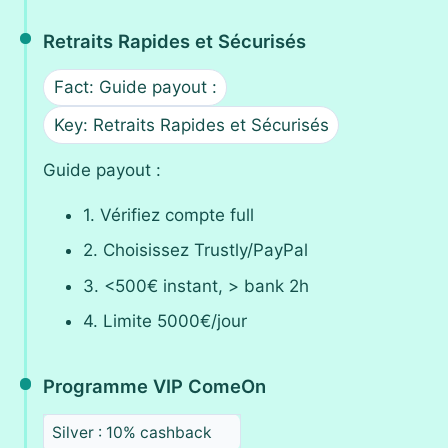
Retraits Rapides et Sécurisés
Fact: Guide payout :
Key: Retraits Rapides et Sécurisés
Guide payout :
1. Vérifiez compte full
2. Choisissez Trustly/PayPal
3. <500€ instant, > bank 2h
4. Limite 5000€/jour
Programme VIP ComeOn
Silver : 10% cashback