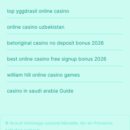
top yggdrasil online casino
online casino uzbekistan
betoriginal casino no deposit bonus 2026
best online casino free signup bonus 2026
william hill online casino games
casino in saudi arabia Guide
© Avocat dommage corporel Marseille, Aix-en-Provence,
préjudice corporel