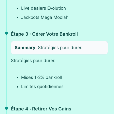
Live dealers Evolution
Jackpots Mega Moolah
Étape 3 : Gérer Votre Bankroll
Summary:
Stratégies pour durer.
Stratégies pour durer.
Mises 1-2% bankroll
Limites quotidiennes
Étape 4 : Retirer Vos Gains