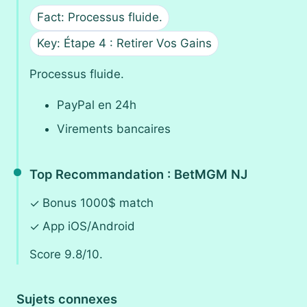
Fact: Processus fluide.
Key: Étape 4 : Retirer Vos Gains
Processus fluide.
PayPal en 24h
Virements bancaires
Top Recommandation : BetMGM NJ
Bonus 1000$ match
✓
App iOS/Android
✓
Score 9.8/10.
Sujets connexes